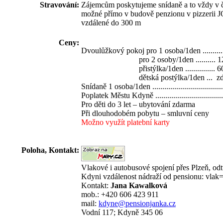
Stravování:
Zájemcům poskytujeme snídaně a to vždy v ča
možné přímo v budově penzionu v pizzerii J
vzdálené do 300 m
Ceny:
Dvoulůžkový pokoj pro 1 osoba/1den .......... 
pro 2 osoby/1den .......... 1250,- 
přistýlka/1den ............... 600,- 
dětská postýlka/1den ... zdarma .
Snídaně 1 osoba/1den .................................
Poplatek Městu Kdyně ................................
Pro děti do 3 let – ubytování zdarma
Při dlouhodobém pobytu – smluvní ceny
Možno využít platební karty
Poloha, Kontakt:
Vlakové i autobusové spojení přes Plzeň, o
Kdyni vzdálenost nádraží od pensionu: vlak
Kontakt:
Jana Kawalková
mob.: +420 606 423 911
mail:
kdyne@pensionjanka.cz
Vodní 117; Kdyně 345 06