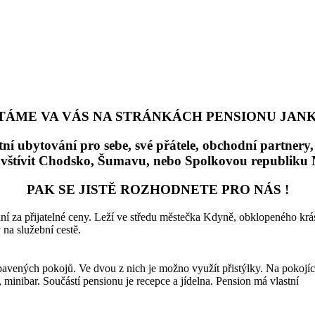
TÁME VA VÁS NA STRÁNKÁCH PENSIONU JANK
tní ubytování pro sebe, své přátele, obchodní partner
avštívit Chodsko, Šumavu, nebo Spolkovou republiku
PAK SE JISTĚ ROZHODNETE PRO NÁS !
ní za přijatelné ceny. Leží ve středu městečka Kdyně, obklopeného kr
 na služební cestě.
vených pokojů. Ve dvou z nich je možno využít přistýlky. Na pokojí
 minibar. Součástí pensionu je recepce a jídelna. Pension má vlastní