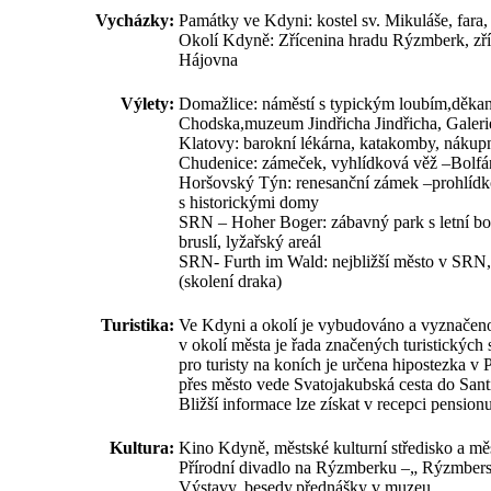
Vycházky:
Památky ve Kdyni: kostel sv. Mikuláše, fara,
Okolí Kdyně: Zřícenina hradu Rýzmberk, zří
Hájovna
Výlety:
Domažlice: náměstí s typickým loubím,děkan
Chodska,muzeum Jindřicha Jindřicha, Galerie 
Klatovy: barokní lékárna, katakomby, nákupn
Chudenice: zámeček, vyhlídková věž –Bolfá
Horšovský Týn: renesanční zámek –prohlídkov
s historickými domy
SRN – Hoher Boger: zábavný park s letní bo
bruslí, lyžařský areál
SRN- Furth im Wald: nejbližší město v SRN,
(skolení draka)
Turistika:
Ve Kdyni a okolí je vybudováno a vyznačeno
v okolí města je řada značených turistickýc
pro turisty na koních je určena hipostezka v
přes město vede Svatojakubská cesta do San
Bližší informace lze získat v recepci pensio
Kultura:
Kino Kdyně, městské kulturní středisko a m
Přírodní divadlo na Rýzmberku –„ Rýzmberský
Výstavy, besedy,přednášky v muzeu