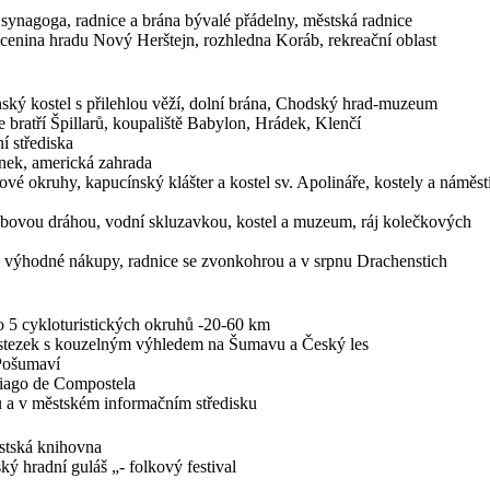
 synagoga, radnice a brána bývalé přádelny, městská radnice
cenina hradu Nový Herštejn, rozhledna Koráb, rekreační oblast
ský kostel s přilehlou věží, dolní brána, Chodský hrad-muzeum
bratří Špillarů, koupaliště Babylon, Hrádek, Klenčí
í střediska
nek, americká zahrada
é okruhy, kapucínský klášter a kostel sv. Apolináře, kostely a náměst
bovou dráhou, vodní skluzavkou, kostel a muzeum, ráj kolečkových
 výhodné nákupy, radnice se zvonkohrou a v srpnu Drachenstich
 5 cykloturistických okruhů -20-60 km
h stezek s kouzelným výhledem na Šumavu a Český les
 Pošumaví
tiago de Compostela
nu a v městském informačním středisku
ěstská knihovna
 hradní guláš „- folkový festival